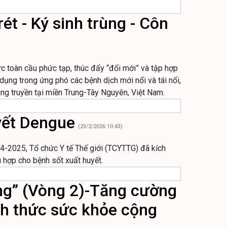
ét - Ký sinh trùng - Côn
ức toàn cầu phức tạp, thúc đẩy “đổi mới” và tập hợp
dụng trong ứng phó các bệnh dịch mới nổi và tái nổi,
rùng truyền tại miền Trung-Tây Nguyên, Việt Nam.
yết Dengue
(23/2/2026 10:43)
4-2025, Tổ chức Y tế Thế giới (TCYTTG) đã kích
hợp cho bệnh sốt xuất huyết.
ng” (Vòng 2)-Tăng cường
ch thức sức khỏe cộng