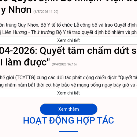
uy Nhơn
(6/5/2026 11:20)
Côn trùng Quy Nhơn, Bộ Y tế tổ chức Lễ công bố và trao Quyết định
 Liên Hương - Thứ trưởng Bộ Y tế trao quyết định bổ nhiệm và phá
Xem chi tiết
-04-2026: Quyết tâm chấm dứt số
i làm được"
(9/4/2026 16:15)
hế giới (TCYTTG) cùng các đối tác phát động chiến dịch: "Quyết t
ộng nhằm nắm bắt thời cơ, hãy bảo vệ mạng sống ngay bây giờ và 
Xem chi tiết
Xem thêm
HOẠT ĐỘNG HỢP TÁC