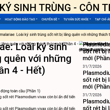
- KÝ SINH TRÙNG - CÔN
HOẠT ĐỘNG ĐÀO TẠO
CHUYÊN ĐỀ
TƯ VẤN SỨC KHỎE
TẠP CHÍ-
: Loài ký sinh trùng sốt rét bị lãng quên với những thách thức m
e: Loài ký sinh
Plasmodium
sốt rét bị
ng quên với những
mới (Phần
31/7/2026
ần 4 - Hết)
Plasmodium
sốt rét bị
mới (Phần
 động toàn cầu (Phần 1)
31/7/2026
g sốt rét Plasmodium vivax còn bí ẩn để tiến
Plasmodium
sốt rét bị
g sốt rét Plasmodium vivax còn bí ẩn để tiến