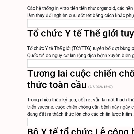
Các hệ thống in vitro tiên tiến như organoid, các n
làm thay đổi nghiên cứu sốt rét bằng cách khắc ph
Tổ chức Y tế Thế giới tu
Tổ chức Y tế Thế giới (TCYTTG) tuyên bố đợt bùng p
Quốc tế" do nguy cơ lan rộng dịch bệnh xuyên biên g
Tương lai cuộc chiến chố
thức toàn cầu
(7/5/2026 15:47)
Trong nhiều thập kỷ qua, sốt rét vẫn là một thách thứ
triển vaccine, cuộc chiến chống căn bệnh này ngày c
đang đặt ra thách thức lớn cho các chiến lược kiểm 
Bộ Y tế tổ chức Lễ công 