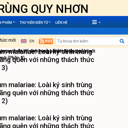
 TRÙNG QUY NHƠN
ẤN PHẨM
THƯ VIỆN ĐIỆN TỬ
LIÊN HỆ
ới (Phần 4 - Hết)
|
Plasmodium malariae: Loài ký sinh trùng sốt 
 malariae: Loài ký sinh trùng
 lãng quên với những thách thức
 3)
 malariae: Loài ký sinh trùng
 lãng quên với những thách thức
 2)
 malariae: Loài ký sinh trùng
 lãng quên với những thách thức