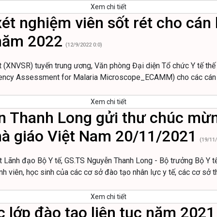
Xem chi tiết
ét nghiệm viên sốt rét cho cán 
 năm 2022
(12/9/2022 0:0)
t (XNVSR) tuyến trung ương, Văn phòng Đại diện Tổ chức Y tế thế
tency Assessment for Malaria Microscope_ECAMM) cho các cán b
Xem chi tiết
n Thanh Long gửi thư chúc mừng
hà giáo Việt Nam 20/11/2021
(19/11/
ãnh đạo Bộ Y tế, GS.TS Nguyễn Thanh Long - Bộ trưởng Bộ Y tế đ
nh viên, học sinh của các cơ sở đào tạo nhân lực y tế, các cơ sở
Xem chi tiết
 lớp đào tạo liên tục năm 2021