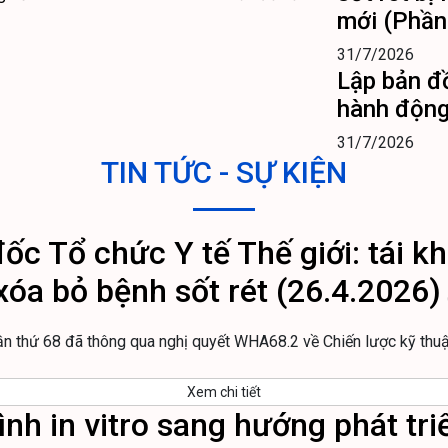
mới (Phần
31/7/2026
Lập bản đ
hành động
31/7/2026
TIN TỨC - SỰ KIỆN
c Tổ chức Y tế Thế giới: tái k
xóa bỏ bệnh sốt rét (26.4.2026)
lần thứ 68 đã thông qua nghị quyết WHA68.2 về Chiến lược kỹ thu
Xem chi tiết
nh in vitro sang hướng phát triể