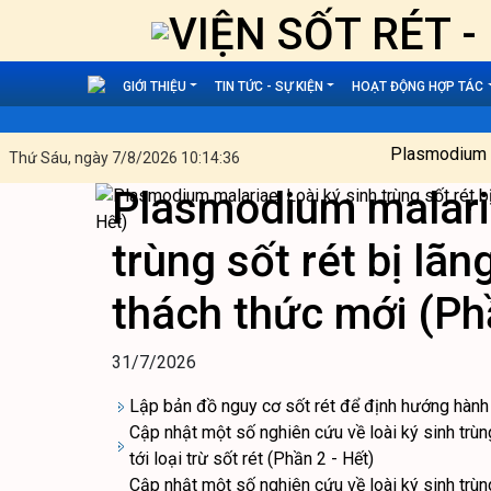
VIỆN SỐT RÉT 
GIỚI THIỆU
TIN TỨC - SỰ KIỆN
HOẠT ĐỘNG HỢP TÁC
Plasmodium malariae
Thứ Sáu, ngày 7/8/2026 10:14:37
Plasmodium malaria
trùng sốt rét bị lã
thách thức mới (Ph
31/7/2026
Lập bản đồ nguy cơ sốt rét để định hướng hành
Cập nhật một số nghiên cứu về loài ký sinh trùn
tới loại trừ sốt rét (Phần 2 - Hết)
Cập nhật một số nghiên cứu về loài ký sinh trùn