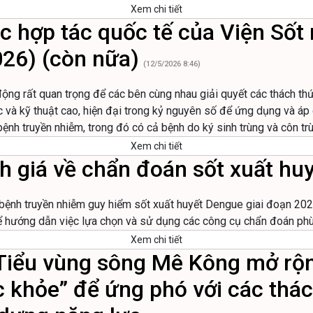
Xem chi tiết
 hợp tác quốc tế của Viện Sốt r
26) (còn nữa)
(12/5/2026 8:46)
động rất quan trọng để các bên cùng nhau giải quyết các thách th
c và kỹ thuật cao, hiện đại trong kỷ nguyên số để ứng dụng và áp 
 bệnh truyền nhiễm, trong đó có cả bệnh do ký sinh trùng và côn t
Xem chi tiết
h giá về chẩn đoán sốt xuất hu
bệnh truyền nhiễm guy hiểm sốt xuất huyết Dengue giai đoạn 202
 hướng dẫn việc lựa chọn và sử dụng các công cụ chẩn đoán phù 
Xem chi tiết
 Tiểu vùng sông Mê Kông mở rộ
 khỏe” để ứng phó với các thá