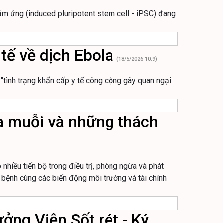
cảm ứng (induced pluripotent stem cell - iPSC) đang
tế về dịch Ebola
(18/5/2026 10:9)
"tình trạng khẩn cấp y tế công cộng gây quan ngại
ủa muỗi và những thách
ó nhiều tiến bộ trong điều trị, phòng ngừa và phát
n bệnh cùng các biến động môi trường và tài chính
ởng Viện Sốt rét - Ký