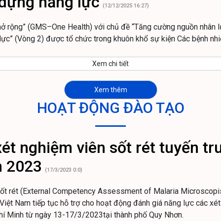
 dựng năng lực
(12/12/2025 16:27)
ở rộng” (GMS–One Health) với chủ đề “Tăng cường nguồn nhân l
ực” (Vòng 2) được tổ chức trong khuôn khổ sự kiện Các bệnh nhi
Xem chi tiết
Xem thêm
HOẠT ĐỘNG ĐÀO TẠO
xét nghiệm viên sốt rét tuyến t
m 2023
(17/3/2023 0:0)
n sốt rét (External Competency Assessment of Malaria Microsco
Việt Nam tiếp tục hỗ trợ cho hoạt động đánh giá năng lực các xét
hí Minh từ ngày 13-17/3/2023tại thành phố Quy Nhơn.