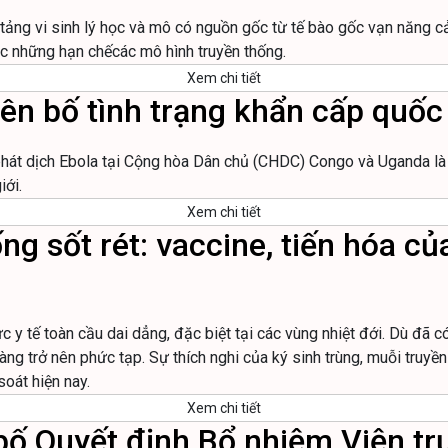
ền tảng vi sinh lý học và mô có nguồn gốc từ tế bào gốc vạn năng 
ục những hạn chếcác mô hình truyền thống.
Xem chi tiết
yên bố tình trạng khẩn cấp quốc 
hát dịch Ebola tại Cộng hòa Dân chủ (CHDC) Congo và Uganda là 
iới.
Xem chi tiết
ng sốt rét: vaccine, tiến hóa c
c y tế toàn cầu dai dẳng, đặc biệt tại các vùng nhiệt đới. Dù đã c
àng trở nên phức tạp. Sự thích nghi của ký sinh trùng, muỗi truyề
soát hiện nay.
Xem chi tiết
bố Quyết định Bổ nhiệm Viện trư